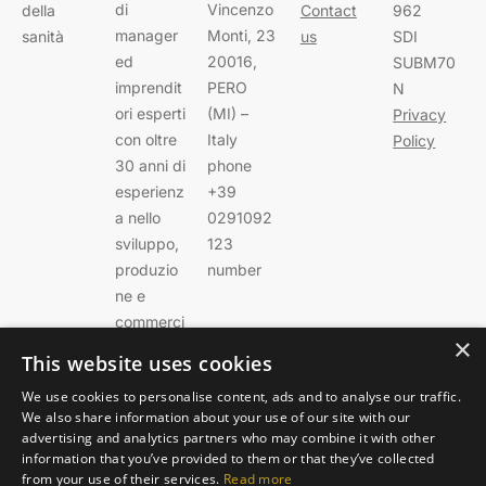
di
Vincenzo
della
Contact
962
manager
Monti, 23
sanità
us
SDI
ed
20016,
SUBM70
imprendit
PERO
N
ori esperti
(MI) –
Privacy
con oltre
Italy
Policy
30 anni di
phone
esperienz
+39
a nello
0291092
sviluppo,
123
produzio
number
ne e
commerci
×
alizzazion
This website uses cookies
e di
We use cookies to personalise content, ads and to analyse our traffic.
sistemi
We also share information about your use of our site with our
biomedic
advertising and analytics partners who may combine it with other
ali
information that you’ve provided to them or that they’ve collected
avanzati.
from your use of their services.
Read more