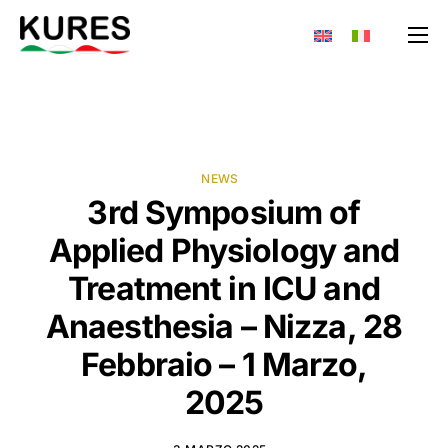
Chi siamo
Prodotti
Area riservata
NEWS
Contatti
3rd Symposium of
Applied Physiology and
Treatment in ICU and
Anaesthesia – Nizza, 28
Febbraio – 1 Marzo,
2025